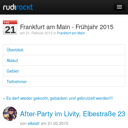
Home
Feb
Frankfurt am Main - Frühjahr 2015
21
Events
am 21. Februar 2015 in
Frankfurt am Main
Überblick
Ablauf
Login
Gebiet
Registrieren
Teilnehmer
« Es darf wieder gekocht, gebacken und gebrutzelt werden!!!
After-Party im Livity, Elbestraße 23
von
elkestr
am 21.02.2015