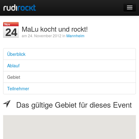
Home
Nov
MaLu kocht und rockt!
24
Events
am 24. November 2012 in
Mannheim
Überblick
Ablauf
Login
Gebiet
Registrieren
Teilnehmer
Das gültige Gebiet für dieses Event