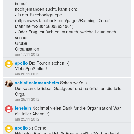
immer
noch jemanden sucht, kann sich:
- in der Facebookgruppe
(https://www.facebook.com/pages/Running-Dinner-
Mannheim/280456098634901)
- Oder Fragt einfach bei mir nach, welche Leute noch
suchen.
Grüße
Organisation
am 17.11.2012
apollo
Die Routen stehen :-)
Viele Spaß allen!
am 22.11.2012
schlaflosinmannheim
Schee war's :)
Danke an die lieben Gastgeber und natürlich an die tolle
Orga!
am 25.11.2012
lenelein
Nochmal vielen Dank für die Organisation! War
ein toller Abend. :)
am 25.11.2012
apollo
:-) Gerne!
Nächstes Rudi rockt ist für Feburar/März 2013 gedacht.