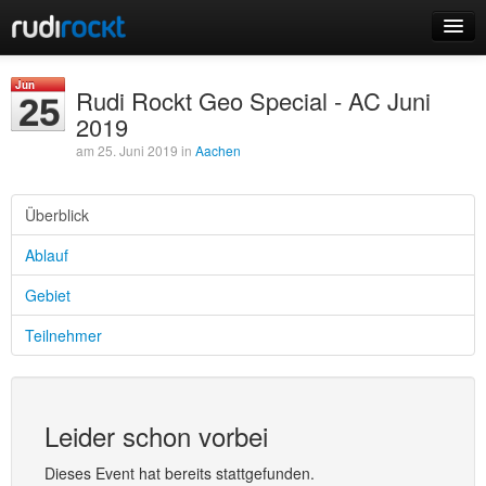
Home
Jun
Rudi Rockt Geo Special - AC Juni
25
Events
2019
am 25. Juni 2019 in
Aachen
Überblick
Login
Ablauf
Registrieren
Gebiet
Teilnehmer
Leider schon vorbei
Dieses Event hat bereits stattgefunden.