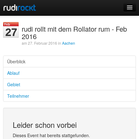
Home
Feb
rudi rollt mit dem Rollator rum - Feb
27
Events
2016
am 27. Februar 2016 in
Aachen
Überblick
Login
Ablauf
Registrieren
Gebiet
Teilnehmer
Leider schon vorbei
Dieses Event hat bereits stattgefunden.