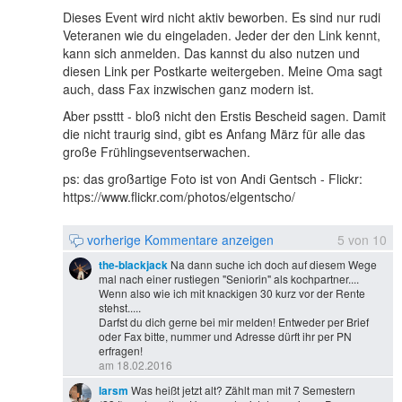
Dieses Event wird nicht aktiv beworben. Es sind nur rudi
Veteranen wie du eingeladen. Jeder der den Link kennt,
kann sich anmelden. Das kannst du also nutzen und
diesen Link per Postkarte weitergeben. Meine Oma sagt
auch, dass Fax inzwischen ganz modern ist.
Aber pssttt - bloß nicht den Erstis Bescheid sagen. Damit
die nicht traurig sind, gibt es Anfang März für alle das
große Frühlingseventserwachen.
ps: das großartige Foto ist von Andi Gentsch - Flickr:
https://www.flickr.com/photos/elgentscho/
vorherige Kommentare anzeigen
5
von
10
the-blackjack
Na dann suche ich doch auf diesem Wege
mal nach einer rustiegen "Seniorin" als kochpartner....
Wenn also wie ich mit knackigen 30 kurz vor der Rente
stehst.....
Darfst du dich gerne bei mir melden! Entweder per Brief
oder Fax bitte, nummer und Adresse dürft ihr per PN
erfragen!
am 18.02.2016
larsm
Was heißt jetzt alt? Zählt man mit 7 Semestern