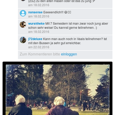
(23J) zu den alten Hasen oder ist das zu jung :P
am 18.02.2016
nonsense
Eeeeendlich!!! 😄👍🏻
am 18.02.2016
wursttheke
Mit 7 Semestern ist man zwar noch jung aber
schon sehr weise! Du kannst gerne teilnehmen. :)
am 18.02.2016
j72deluxe
Kann man auch noch in Vaals teilnehmen? Ist
mit den Bussen ja sehr gut erreichbar.
am 22.02.2016
Zum Kommentieren bitte
einloggen