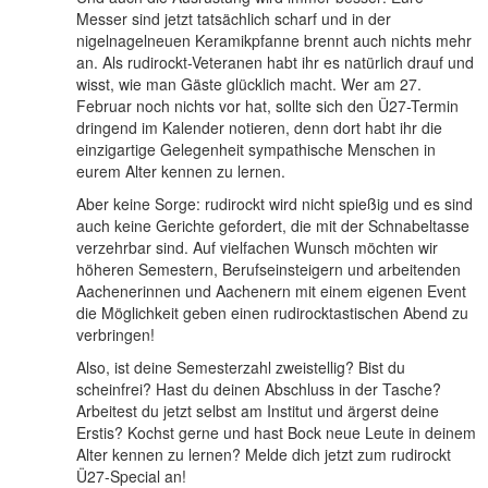
Messer sind jetzt tatsächlich scharf und in der
nigelnagelneuen Keramikpfanne brennt auch nichts mehr
an. Als rudirockt-Veteranen habt ihr es natürlich drauf und
wisst, wie man Gäste glücklich macht. Wer am 27.
Februar noch nichts vor hat, sollte sich den Ü27-Termin
dringend im Kalender notieren, denn dort habt ihr die
einzigartige Gelegenheit sympathische Menschen in
eurem Alter kennen zu lernen.
Aber keine Sorge: rudirockt wird nicht spießig und es sind
auch keine Gerichte gefordert, die mit der Schnabeltasse
verzehrbar sind. Auf vielfachen Wunsch möchten wir
höheren Semestern, Berufseinsteigern und arbeitenden
Aachenerinnen und Aachenern mit einem eigenen Event
die Möglichkeit geben einen rudirocktastischen Abend zu
verbringen!
Also, ist deine Semesterzahl zweistellig? Bist du
scheinfrei? Hast du deinen Abschluss in der Tasche?
Arbeitest du jetzt selbst am Institut und ärgerst deine
Erstis? Kochst gerne und hast Bock neue Leute in deinem
Alter kennen zu lernen? Melde dich jetzt zum rudirockt
Ü27-Special an!