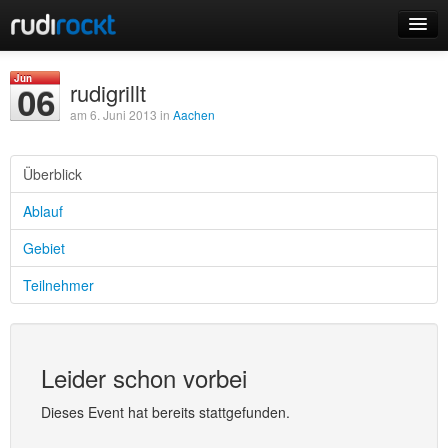
Home
Jun
rudigrillt
06
Events
am 6. Juni 2013 in
Aachen
Überblick
Ablauf
Login
Gebiet
Registrieren
Teilnehmer
Leider schon vorbei
Dieses Event hat bereits stattgefunden.