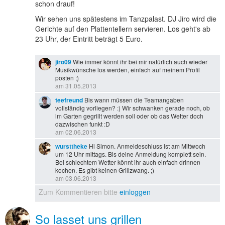
schon drauf!
Wir sehen uns spätestens im Tanzpalast. DJ Jiro wird die
Gerichte auf den Plattentellern servieren. Los geht's ab
23 Uhr, der Eintritt beträgt 5 Euro.
jiro09
Wie immer könnt ihr bei mir natürlich auch wieder
Musikwünsche los werden, einfach auf meinem Profil
posten ;)
am 31.05.2013
teefreund
Bis wann müssen die Teamangaben
vollständig vorliegen? :) Wir schwanken gerade noch, ob
im Garten gegrillt werden soll oder ob das Wetter doch
dazwischen funkt :D
am 02.06.2013
wursttheke
Hi Simon. Anmeldeschluss ist am Mittwoch
um 12 Uhr mittags. Bis deine Anmeldung komplett sein.
Bei schlechtem Wetter könnt ihr auch einfach drinnen
kochen. Es gibt keinen Grillzwang. ;)
am 03.06.2013
Zum Kommentieren bitte
einloggen
So lasset uns grillen