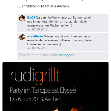
Euer rudirockt-Team aus Aachen
jiro09
Na dann hoffen wir mal auf Sonnenschein!
und immer dran denken .... nur auf den dafür
ausgewiesenen Flächen grillen ;)
am 07.05.2013
wursttheke
Müssen wir das wohl wegen der zu
erwartenden massiven Luftverschmutzung beim
Umweltamt anmelden? ;)
am 08.05.2013
Zum Kommentieren bitte
einloggen