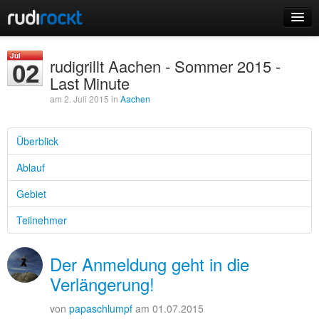
Home
Jul
rudigrillt Aachen - Sommer 2015 -
02
Events
Last Minute
am 2. Juli 2015 in
Aachen
Überblick
Login
Ablauf
Registrieren
Gebiet
Teilnehmer
Der Anmeldung geht in die
Verlängerung!
von
papaschlumpf
am 01.07.2015