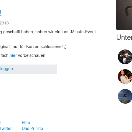
!
.2018
itig geschafft haben, haben wir ein Last-Minute-Event
Unter
iginal', nur für Kurzentschlossene! ;)
infach
hier
vorbeischauen.
nloggen
f
Hilfe
Twitter
Das Prinzip