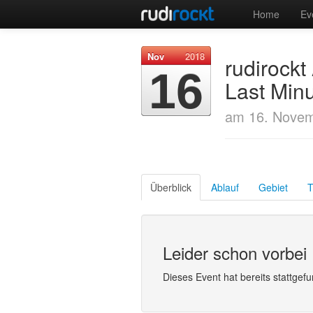
Home
Ev
Nov
2018
rudirock
16
Last Min
am 16. Novem
Überblick
Ablauf
Gebiet
T
Leider schon vorbei
Dieses Event hat bereits stattgef