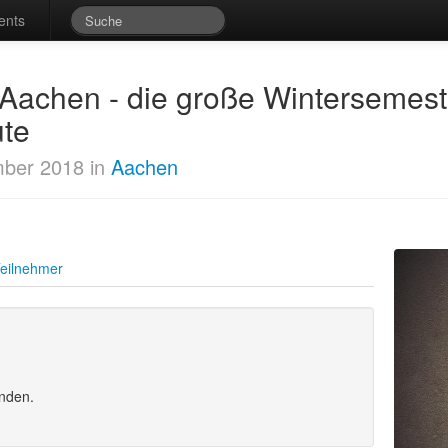
ents
t Aachen - die große Wintersemes
ute
ber 2018 in
Aachen
eilnehmer
unden.