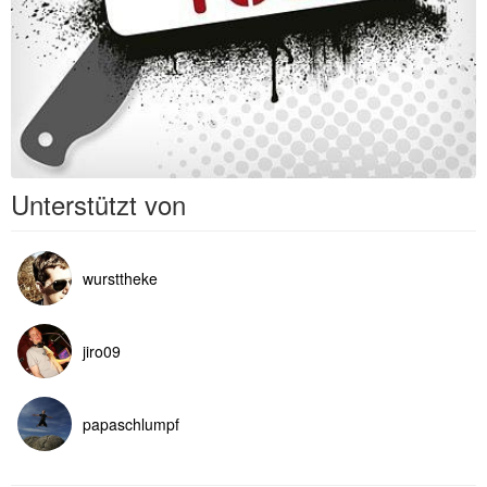
Unterstützt von
wursttheke
jiro09
papaschlumpf