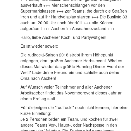
ausverkauft +++ Menschenschlangen vor den
Supermarktkassen +++ 2er Teams, die durch die Straßen
irren und auf ihr Handydisplay starren +++ Die Buslinie 33
auch um 20:00 Uhr noch überfüllt +++ alle Küchen
aufgeräumt +++ Aachen im Ausnahmezustand +++
Hallo, liebe Aachener Koch- und Partywütigen!
Es ist wieder soweit:
Die rudirockt-Saison 2018 strebt ihrem Höhepunkt
entgegen, dem großen Aachener Herbstevent. Wird es
dieses Mal wieder das größte Running Dinner Event der
Welt? Lade deine Freund ein und schleife auch deine
Oma nach Aachen!
Auf Wunsch vieler Teilnehmer und aller Aachener
Arbeitsgeber findet das Novemberevent dieses Jahr an
einem Freitag statt.
Für diejenigen die "rudirockt" noch nicht kennen, hier eine
kurze Einleitung:
Je 2 Personen bilden ein Team, und kochen für zwei
andere Teams Vor-, Haupt-, oder Nachspeise in den
eigenen vier Wänden. Die Speise wird gemeinsam