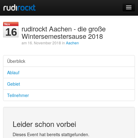
Home
Nov
rudirockt Aachen - die große
16
Events
Wintersemestersause 2018
am 16. November 2018 in
Aachen
Überblick
Login
Ablauf
Registrieren
Gebiet
Teilnehmer
Leider schon vorbei
Dieses Event hat bereits stattgefunden.