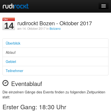
Home
Okt
rudirockt Bozen - Oktober 2017
14
Events
am 14. Oktober 2017 in
Bolzano
Überblick
Ablauf
Login
Gebiet
Registrieren
Teilnehmer
Eventablauf
Die einzelnen Gänge des Events finden zu folgenden Zeitpunkten
statt:
Erster Gang: 18:30 Uhr