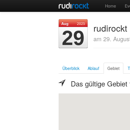
Home
Ev
Aug
2025
rudirock
29
am 29. Augus
Überblick
Ablauf
Gebiet
T
Das gültige Gebiet 