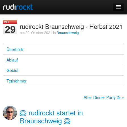
Home
Okt
rudirockt Braunschweig - Herbst 2021
29
Events
am 29. Oktober 2021 in
Braunschweig
Überblick
Ablauf
Login
Gebiet
Registrieren
Teilnehmer
After-Dinner-Party 🥳 »
🦁 rudirockt startet in
Braunschweig 🦁