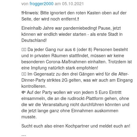
von
frogger2000
am 05.10.2021
❗️Hinweis: Bitte ignoriert den roten Kasten oben auf der
Seite, der wird noch entfernt.❗️
Eineinhalb Jahre war pandemiebedingt Pause, jetzt
können wir endlich wieder starten - als erste Stadt in
Deutschland!
👩‍⚕️ Da jeder Gang nur aus 6 (oder 8) Personen besteht
und in privaten Räumen stattfindet, müssen wir keine
besonderen Corona-Maßnahmen einhalten. Trotzdem ist
eine Impfung natürlich stark empfohlen!
👮‍♂️ Im Gegensatz zu den drei Gängen wird für die After-
Dinner-Party striktes 2G gelten, was wir auch am Eingang
kontrollieren.
💸 Auf der Party wollen wir von jedem 5 Euro Eintritt
einsammeln, die an die rudirockt-Plattform gehen, ohne
die wir die Veranstaltung nicht durchführen könnten und
die jetzt lange ganz ohne Einnahmen auskommen
musste.
Sucht euch also einen Kochpartner und meldet euch an!
---