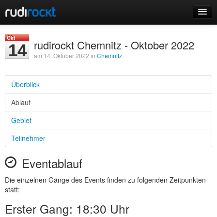
Home
Okt
rudirockt Chemnitz - Oktober 2022
14
Events
am 14. Oktober 2022 in
Chemnitz
Überblick
Ablauf
Login
Gebiet
Registrieren
Teilnehmer
Eventablauf
Die einzelnen Gänge des Events finden zu folgenden Zeitpunkten
statt:
Erster Gang: 18:30 Uhr