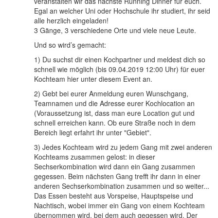
veranstalten wir das nächste Running Dinner für euch.
Egal an welcher Uni oder Hochschule ihr studiert, ihr seid
alle herzlich eingeladen!
3 Gänge, 3 verschiedene Orte und viele neue Leute.
Und so wird’s gemacht:
1) Du suchst dir einen Kochpartner und meldest dich so
schnell wie möglich (bis 09.04.2019 12:00 Uhr) für euer
Kochteam hier unter diesem Event an.
2) Gebt bei eurer Anmeldung euren Wunschgang,
Teamnamen und die Adresse eurer Kochlocation an
(Voraussetzung ist, dass man eure Location gut und
schnell erreichen kann. Ob eure Straße noch in dem
Bereich liegt erfahrt ihr unter "Gebiet".
3) Jedes Kochteam wird zu jedem Gang mit zwei anderen
Kochteams zusammen gelost: in dieser
Sechserkombination wird dann ein Gang zusammen
gegessen. Beim nächsten Gang trefft ihr dann in einer
anderen Sechserkombination zusammen und so weiter...
Das Essen besteht aus Vorspeise, Hauptspeise und
Nachtisch, wobei immer ein Gang von einem Kochteam
übernommen wird, bei dem auch gegessen wird. Der