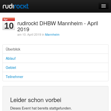
Home
Apr
rudirockt DHBW Mannheim - April
10
Events
2019
am 10. April 2019 in
Mannheim
Überblick
Login
Ablauf
Registrieren
Gebiet
Teilnehmer
Leider schon vorbei
Dieses Event hat bereits stattgefunden.