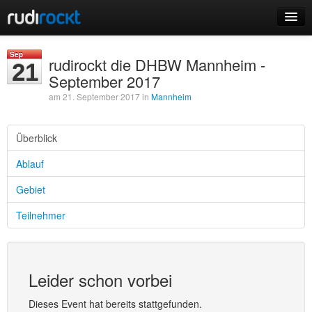
Home
Sep
rudirockt die DHBW Mannheim -
21
Events
September 2017
am 21. September 2017 in
Mannheim
Überblick
Login
Ablauf
Registrieren
Gebiet
Teilnehmer
Leider schon vorbei
Dieses Event hat bereits stattgefunden.