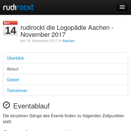
Home
Nov
rudirockt die Logopädie Aachen -
14
Events
November 2017
am 14. November 2017 in
Aachen
Überblick
Login
Ablauf
Registrieren
Gebiet
Teilnehmer
Eventablauf
Die einzelnen Gänge des Events finden zu folgenden Zeitpunkten
statt: