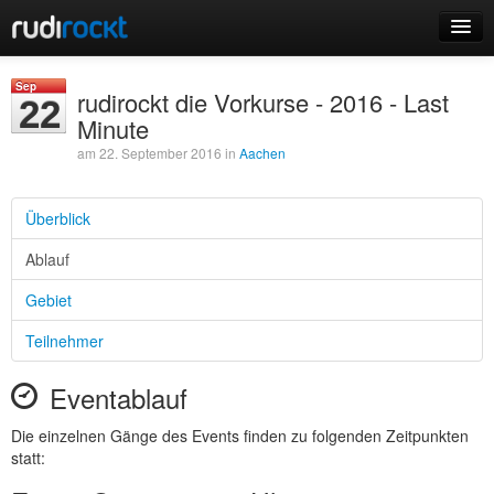
Home
Sep
rudirockt die Vorkurse - 2016 - Last
22
Events
Minute
am 22. September 2016 in
Aachen
Überblick
Login
Ablauf
Registrieren
Gebiet
Teilnehmer
Eventablauf
Die einzelnen Gänge des Events finden zu folgenden Zeitpunkten
statt: