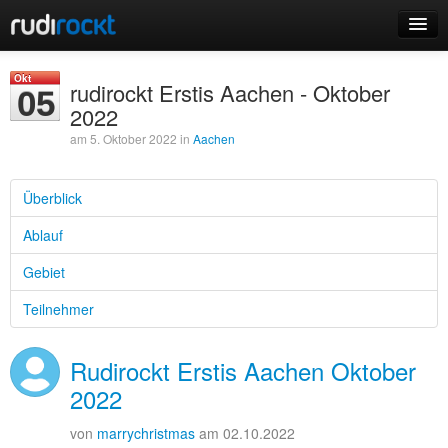
Home
Okt
rudirockt Erstis Aachen - Oktober
05
Events
2022
am 5. Oktober 2022 in
Aachen
Überblick
Login
Ablauf
Registrieren
Gebiet
Teilnehmer
Rudirockt Erstis Aachen Oktober
2022
von
marrychristmas
am 02.10.2022