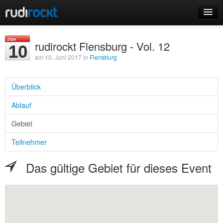
Home
Jun
rudirockt Flensburg - Vol. 12
10
Events
am 10. Juni 2017 in
Flensburg
Überblick
Ablauf
Login
Gebiet
Registrieren
Teilnehmer
Das gültige Gebiet für dieses Event