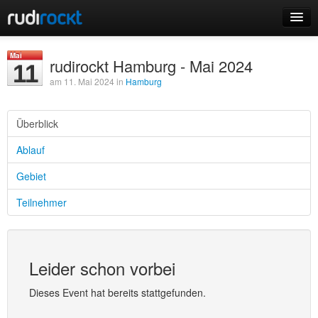
Home
Mai
rudirockt Hamburg - Mai 2024
11
Events
am 11. Mai 2024 in
Hamburg
Überblick
Ablauf
Login
Gebiet
Registrieren
Teilnehmer
Leider schon vorbei
Dieses Event hat bereits stattgefunden.