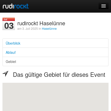
Home
Jul
rudirockt Haselünne
03
Events
am 3. Juli 2025 in
Haselünne
Überblick
Ablauf
Login
Gebiet
Registrieren
Das gültige Gebiet für dieses Event