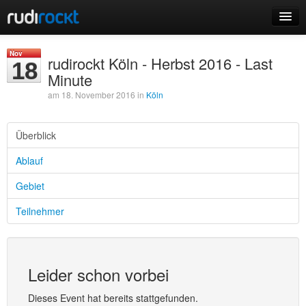
Home
Nov
rudirockt Köln - Herbst 2016 - Last
18
Events
Minute
am 18. November 2016 in
Köln
Überblick
Login
Ablauf
Registrieren
Gebiet
Teilnehmer
Leider schon vorbei
Dieses Event hat bereits stattgefunden.