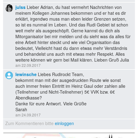
julss
Lieber Adrian, du hast vermehrt Nachrichten von
meinem Kollegen Johannes bekommen und er hat es dir
erklärt, irgendwo muss man eben leider Grenzen setzen,
so ist es nunmal im Leben. Und das Rudi Gebiet ist schon
weit mehr als ausgeschöpft. Gerne kannst du dich als
Mitorganisator bei mir melden und du sieht was da alles für
eine Arbeit hinter steckt und wie viel Organisation das
bedeutet, Vielleicht hast du dann etwas mehr Verständnis
und behandelst uns auch mit etwas mehr Respekt. Alles
weitere können wir gern bei Mail klären. Lieben Gruß Julia
am 22.09.2017
lewinsche
Liebes Rudirockt Team,
bekommt man mit der ausgedruckten Route wie sonst
auch immer freien Eintritt im Heinz Gaul oder zahlen alle
(Teilnehmer und Nicht-Teilnehmer) 5€ VVK bzw. 6€
Abendkasse?
Danke für eure Antwort. Viele Grüße
Sarah
am 24.09.2017
Zum Kommentieren bitte
einloggen