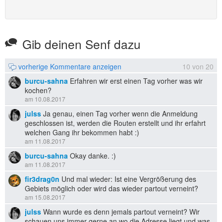
Gib deinen Senf dazu
vorherige Kommentare anzeigen
10
von
20
burcu-sahna
Erfahren wir erst einen Tag vorher was wir
kochen?
am 10.08.2017
julss
Ja genau, einen Tag vorher wenn die Anmeldung
geschlossen ist, werden die Routen erstellt und ihr erfahrt
welchen Gang ihr bekommen habt :)
am 11.08.2017
burcu-sahna
Okay danke. :)
am 11.08.2017
fir3drag0n
Und mal wieder: Ist eine Vergrößerung des
Gebiets möglich oder wird das wieder partout verneint?
am 15.08.2017
julss
Wann wurde es denn jemals partout verneint? Wir
schauen uns immer gerne an wo die Adresse liegt und was