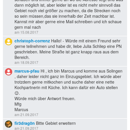
dann möglich ist, aber leider ist es nicht mehr sinnvoll das
Gebiet noch viel größer zu machen, da die Strecken noch
so sein müssen,das sie innerhalb der Zeit machbar ist.
Kannst mir aber gerne eine Mail schreiben und ich schaue
gern mal nach
am 15.08.2017
christoph-correnz
Hallo! - Würde mit einem Freund sehr
gerne teilnehmen und habe dir, liebe Julia Schliep eine PN
geschrieben. Meine Straße ist ganz knapp raus aus dem
Bereich.
am 18.09.2017
marcus-pfau
Hi , ich bin Marcus und komme aus Solingen
, daher leider nicht ganz im Einzugsgebiet. Ich würde aber
trotzdem gerne mitkochen und suche daher eine nette
Kochpartnerin mit Küche. Ich kann dafür ein Auto stellen
😉.
Würde mich über Antwort freuen.
Mfg
Marcus
am 21.09.2017
fir3drag0n
Bitte Gebiet erweitern
am 21.09.2017