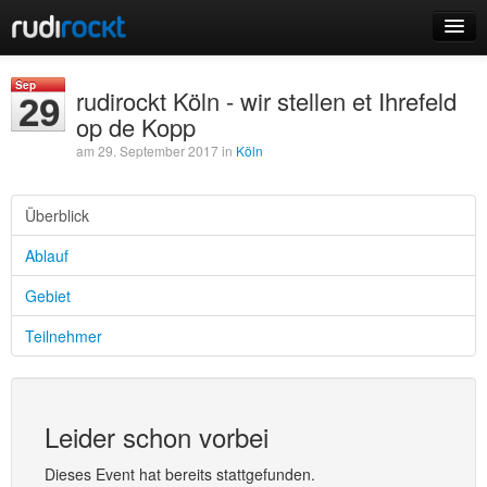
Home
Sep
rudirockt Köln - wir stellen et Ihrefeld
29
Events
op de Kopp
am 29. September 2017 in
Köln
Überblick
Login
Ablauf
Registrieren
Gebiet
Teilnehmer
Leider schon vorbei
Dieses Event hat bereits stattgefunden.