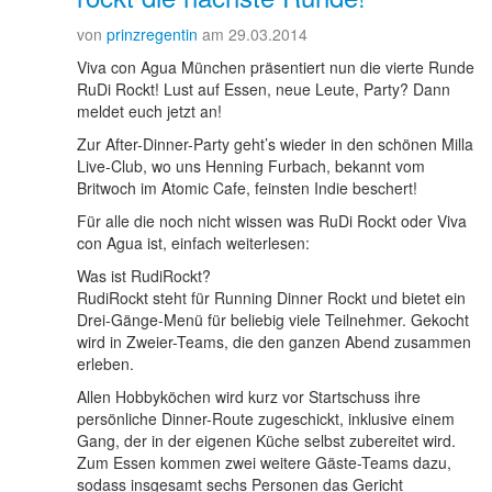
von
prinzregentin
am 29.03.2014
Viva con Agua München präsentiert nun die vierte Runde
RuDi Rockt! Lust auf Essen, neue Leute, Party? Dann
meldet euch jetzt an!
Zur After-Dinner-Party geht’s wieder in den schönen Milla
Live-Club, wo uns Henning Furbach, bekannt vom
Britwoch im Atomic Cafe, feinsten Indie beschert!
Für alle die noch nicht wissen was RuDi Rockt oder Viva
con Agua ist, einfach weiterlesen:
Was ist RudiRockt?
RudiRockt steht für Running Dinner Rockt und bietet ein
Drei-Gänge-Menü für beliebig viele Teilnehmer. Gekocht
wird in Zweier-Teams, die den ganzen Abend zusammen
erleben.
Allen Hobbyköchen wird kurz vor Startschuss ihre
persönliche Dinner-Route zugeschickt, inklusive einem
Gang, der in der eigenen Küche selbst zubereitet wird.
Zum Essen kommen zwei weitere Gäste-Teams dazu,
sodass insgesamt sechs Personen das Gericht