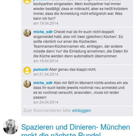
kochpartner eingeladen. Mein kochpartner hat immer
wieder bestätigt, dass er mitmacht, aber es heißt trotzdem
immer, dass die Anmeldung nicht erfolgreich war. Was
kann ich tun?
am 19.04.2014
micha_sdlr
Checkt mal ob ihr euch nicht doppelt
angemeldet habt, also mit 'zwei (gleichen) Küchen'. Es
sollte nämlich nur einer die Küche/den
Teamnamen/Küchennamen etc. eintragen, der andere
müsste dann 'nur' die Einladung annehmen, die Daten für
die Küche werden dann automatisch übernommen
am 19.04.2014
pumuckl
Aber genau das klappt nicht.
am 21.04.2014
micha_sdlr
Also mir fällt im Moment nichts andres ein als
dass ihr euch beide jeweils nochmal neu anmeldet und
es so nochmal versucht, ansonsten...muss ich leider
passen!
am 24.04.2014
Zum Kommentieren bitte
einloggen
Spazieren und Dinieren- München
rockt die nächste Runde!