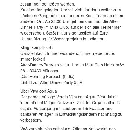
zusammen genießen werden.
Zu einer festgelegten Uhrzeit zieht ihr dann weiter zum
nächsten Gang bei einem anderen Koch-Team an einem
anderen Ort. Ab 23.00 Uhr geht es dann auf die After-
Dinner-Party im Milla Club, auf der sich alle Teilnehmer
wiedersehen. Stoßt mit uns genüsslich auf Eure
Unterstützung für Wasserprojekte in Indien an!
Klingt kompliziert?
Ganz einfach: Immer woanders, immer neue Leute,
immer lecker!
After-Dinner-Party ab 23.00 Uhr im Milla Club Holzstraße
28 – 80469 München
DJs: Henning Furbach (Indie)
Eintritt zur After Dinner Party 5,- €
Über Viva con Agua
Der gemeinnützige Verein Viva con Agua (VcA) ist ein
international tätiges Netzwerk. Ziel der Organisation ist
es, die Versorgung mit sauberem Trinkwasser und
sanitären Anlagen in Entwicklungsländern nachhaltig zu
verbessern.
VcA versteht sich selbst als „Offenes Netzwerk“, das