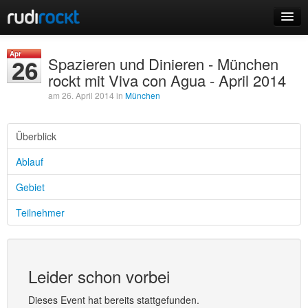
Home
Apr
Spazieren und Dinieren - München
26
Events
rockt mit Viva con Agua - April 2014
am 26. April 2014 in
München
Überblick
Login
Ablauf
Registrieren
Gebiet
Teilnehmer
Leider schon vorbei
Dieses Event hat bereits stattgefunden.