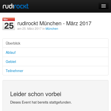
Home
Mär
rudirockt München - März 2017
25
Events
am 25. März 2017 in
München
Überblick
Ablauf
Login
Gebiet
Registrieren
Teilnehmer
Leider schon vorbei
Dieses Event hat bereits stattgefunden.