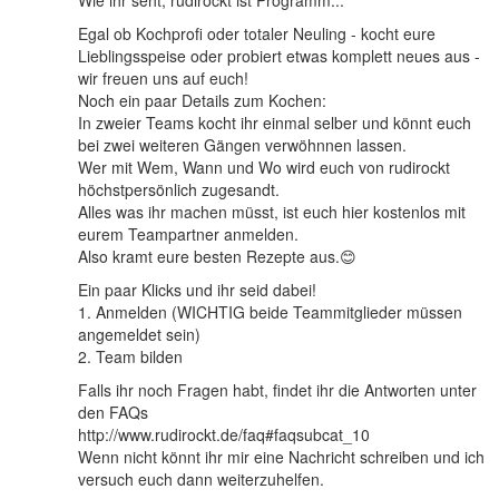
Wie ihr seht, rudirockt ist Programm...
Egal ob Kochprofi oder totaler Neuling - kocht eure
Lieblingsspeise oder probiert etwas komplett neues aus -
wir freuen uns auf euch!
Noch ein paar Details zum Kochen:
In zweier Teams kocht ihr einmal selber und könnt euch
bei zwei weiteren Gängen verwöhnnen lassen.
Wer mit Wem, Wann und Wo wird euch von rudirockt
höchstpersönlich zugesandt.
Alles was ihr machen müsst, ist euch hier kostenlos mit
eurem Teampartner anmelden.
Also kramt eure besten Rezepte aus.😊
Ein paar Klicks und ihr seid dabei!
1. Anmelden (WICHTIG beide Teammitglieder müssen
angemeldet sein)
2. Team bilden
Falls ihr noch Fragen habt, findet ihr die Antworten unter
den FAQs
http://www.rudirockt.de/faq#faqsubcat_10
Wenn nicht könnt ihr mir eine Nachricht schreiben und ich
versuch euch dann weiterzuhelfen.