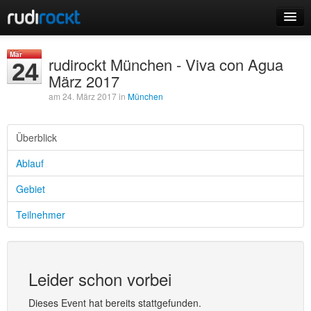
Home
Mär
rudirockt München - Viva con Agua
24
Events
März 2017
am 24. März 2017 in
München
Überblick
Login
Ablauf
Registrieren
Gebiet
Teilnehmer
Leider schon vorbei
Dieses Event hat bereits stattgefunden.