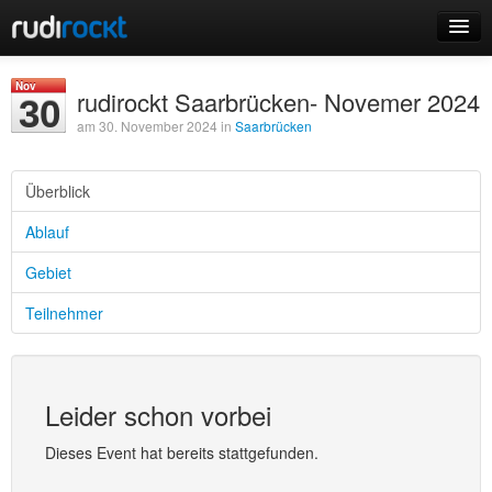
Home
Nov
rudirockt Saarbrücken- Novemer 2024
30
Events
am 30. November 2024 in
Saarbrücken
Überblick
Ablauf
Login
Gebiet
Registrieren
Teilnehmer
Leider schon vorbei
Dieses Event hat bereits stattgefunden.