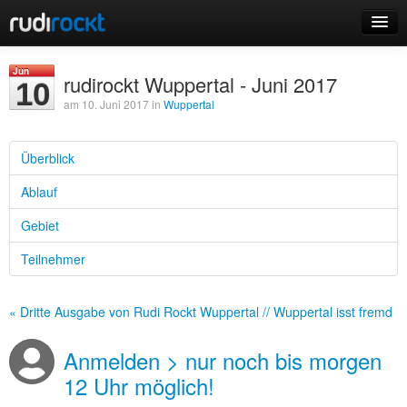
Home
Jun
rudirockt Wuppertal - Juni 2017
10
Events
am 10. Juni 2017 in
Wuppertal
Überblick
Ablauf
Login
Gebiet
Registrieren
Teilnehmer
« Dritte Ausgabe von Rudi Rockt Wuppertal // Wuppertal isst fremd
Anmelden > nur noch bis morgen
12 Uhr möglich!