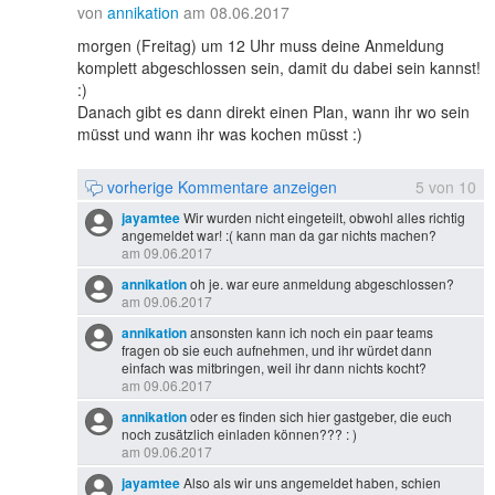
von
annikation
am 08.06.2017
morgen (Freitag) um 12 Uhr muss deine Anmeldung
komplett abgeschlossen sein, damit du dabei sein kannst!
:)
Danach gibt es dann direkt einen Plan, wann ihr wo sein
müsst und wann ihr was kochen müsst :)
vorherige Kommentare anzeigen
5
von
10
jayamtee
Wir wurden nicht eingeteilt, obwohl alles richtig
angemeldet war! :( kann man da gar nichts machen?
am 09.06.2017
annikation
oh je. war eure anmeldung abgeschlossen?
am 09.06.2017
annikation
ansonsten kann ich noch ein paar teams
fragen ob sie euch aufnehmen, und ihr würdet dann
einfach was mitbringen, weil ihr dann nichts kocht?
am 09.06.2017
annikation
oder es finden sich hier gastgeber, die euch
noch zusätzlich einladen können??? : )
am 09.06.2017
jayamtee
Also als wir uns angemeldet haben, schien