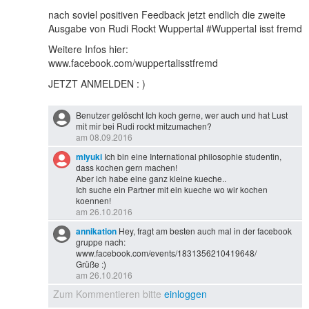
nach soviel positiven Feedback jetzt endlich die zweite
Ausgabe von Rudi Rockt Wuppertal #Wuppertal isst fremd
Weitere Infos hier:
www.facebook.com/wuppertalisstfremd
JETZT ANMELDEN : )
Benutzer gelöscht Ich koch gerne, wer auch und hat Lust
mit mir bei Rudi rockt mitzumachen?
am 08.09.2016
miyuki
Ich bin eine International philosophie studentin,
dass kochen gern machen!
Aber ich habe eine ganz kleine kueche..
Ich suche ein Partner mit ein kueche wo wir kochen
koennen!
am 26.10.2016
annikation
Hey, fragt am besten auch mal in der facebook
gruppe nach:
www.facebook.com/events/1831356210419648/
Grüße :)
am 26.10.2016
Zum Kommentieren bitte
einloggen