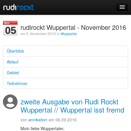
Home
Nov
rudirockt Wuppertal - November 2016
05
Events
am 5. November 2016 in
Wuppertal
Überblick
Ablauf
Login
Gebiet
Registrieren
Teilnehmer
zweite Ausgabe von Rudi Rockt
Wuppertal // Wuppertal isst fremd
von
annikation
am 06.09.2016
Moin liebe Wuppertaler,