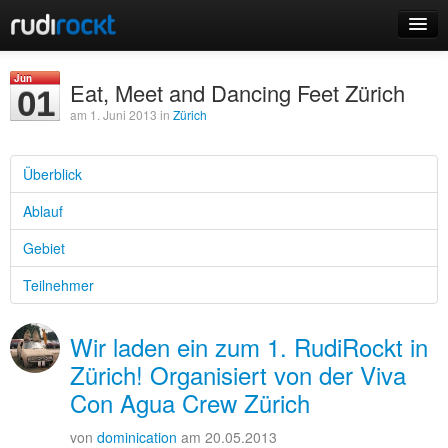
Home
Jun
Eat, Meet and Dancing Feet Zürich
01
Events
am 1. Juni 2013 in
Zürich
Überblick
Ablauf
Login
Gebiet
Registrieren
Teilnehmer
Wir laden ein zum 1. RudiRockt in
Zürich! Organisiert von der Viva
Con Agua Crew Zürich
von
dominication
am 20.05.2013