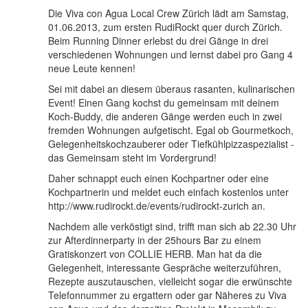
Die Viva con Agua Local Crew Zürich lädt am Samstag,
01.06.2013, zum ersten RudiRockt quer durch Zürich.
Beim Running Dinner erlebst du drei Gänge in drei
verschiedenen Wohnungen und lernst dabei pro Gang 4
neue Leute kennen!
Sei mit dabei an diesem überaus rasanten, kulinarischen
Event! Einen Gang kochst du gemeinsam mit deinem
Koch-Buddy, die anderen Gänge werden euch in zwei
fremden Wohnungen aufgetischt. Egal ob Gourmetkoch,
Gelegenheitskochzauberer oder Tiefkühlpizzaspezialist -
das Gemeinsam steht im Vordergrund!
Daher schnappt euch einen Kochpartner oder eine
Kochpartnerin und meldet euch einfach kostenlos unter
http://www.rudirockt.de/events/rudirockt-zurich an.
Nachdem alle verköstigt sind, trifft man sich ab 22.30 Uhr
zur Afterdinnerparty in der 25hours Bar zu einem
Gratiskonzert von COLLIE HERB. Man hat da die
Gelegenheit, interessante Gespräche weiterzuführen,
Rezepte auszutauschen, vielleicht sogar die erwünschte
Telefonnummer zu ergattern oder gar Näheres zu Viva