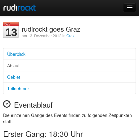
Home
Dez
rudirockt goes Graz
13
Events
am 13. Dezember 2012 in
Graz
Überblick
Ablauf
Login
Gebiet
Registrieren
Teilnehmer
Eventablauf
Die einzelnen Gänge des Events finden zu folgenden Zeitpunkten
statt:
Erster Gang: 18:30 Uhr