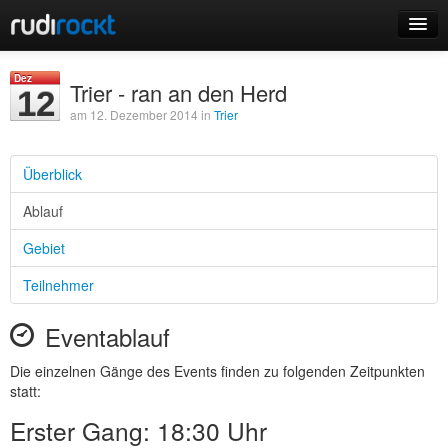
Home
Dez
Trier - ran an den Herd
12
Events
am 12. Dezember 2014 in
Trier
Überblick
Ablauf
Login
Gebiet
Registrieren
Teilnehmer
Eventablauf
Die einzelnen Gänge des Events finden zu folgenden Zeitpunkten
statt:
Erster Gang: 18:30 Uhr