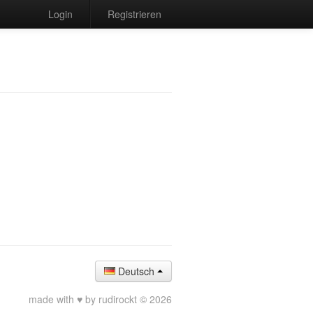
Login
Registrieren
Deutsch
made with ♥ by rudirockt © 2026