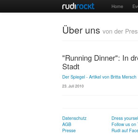
Home
Ev
Über uns
von der Pre
"Running Dinner": In d
Stadt
Der Spiegel - Artikel von Britta Mersch
23. Juli 2010
Datenschutz
Dress yoursel
AGB
Follow us on 
Presse
Rudi auf Fac