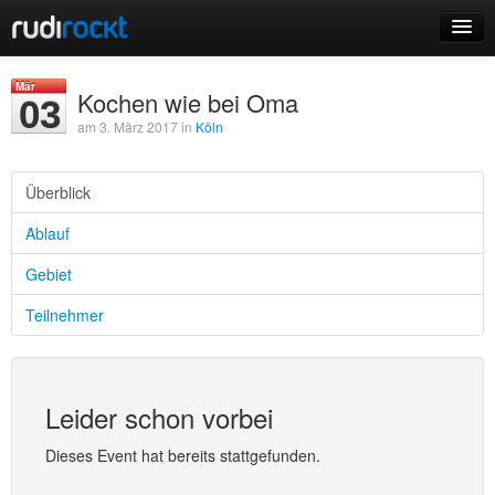
Home
Mär
Kochen wie bei Oma
03
Events
am 3. März 2017 in
Köln
Überblick
Ablauf
Login
Gebiet
Registrieren
Teilnehmer
Leider schon vorbei
Dieses Event hat bereits stattgefunden.