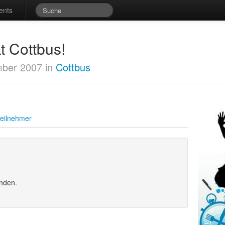
ents
t Cottbus!
ber 2007 in
Cottbus
eilnehmer
unden.