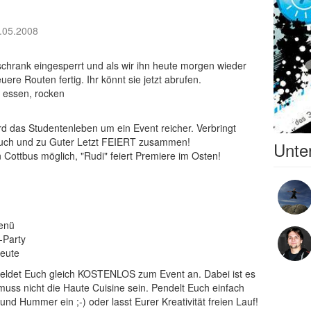
.05.2008
chrank eingesperrt und als wir ihn heute morgen wieder
re Routen fertig. Ihr könnt sie jetzt abrufen.
 essen, rocken
ird das Studentenleben um ein Event reicher. Verbringt
euch und zu Guter Letzt FEIERT zusammen!
Unter
 Cottbus möglich, "Rudi" feiert Premiere im Osten!
Menü
-Party
Leute
ldet Euch gleich KOSTENLOS zum Event an. Dabei ist es
s muss nicht die Haute Cuisine sein. Pendelt Euch einfach
nd Hummer ein ;-) oder lasst Eurer Kreativität freien Lauf!