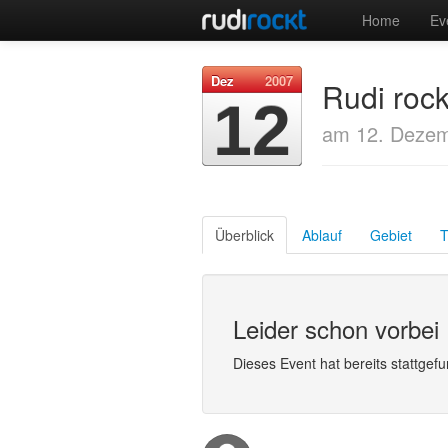
Home
Ev
Dez
2007
Rudi rock
12
am 12. Dezem
Überblick
Ablauf
Gebiet
T
Leider schon vorbei
Dieses Event hat bereits stattgef