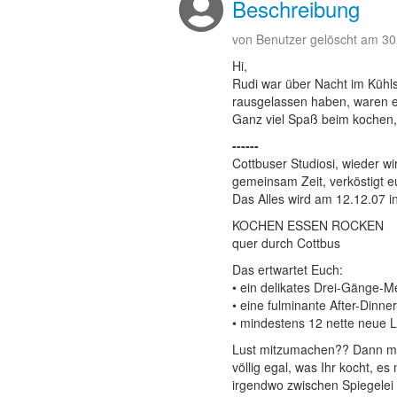
Beschreibung
von Benutzer gelöscht
am 30
Hi,
Rudi war über Nacht im Kühls
rausgelassen haben, waren eue
Ganz viel Spaß beim kochen,
------
Cottbuser Studiosi, wieder w
gemeinsam Zeit, verköstigt 
Das Alles wird am 12.12.07 in
KOCHEN ESSEN ROCKEN
quer durch Cottbus
Das ertwartet Euch:
• ein delikates Drei-Gänge-
• eine fulminante After-Dinner
• mindestens 12 nette neue 
Lust mitzumachen?? Dann me
völlig egal, was Ihr kocht, e
irgendwo zwischen Spiegelei u