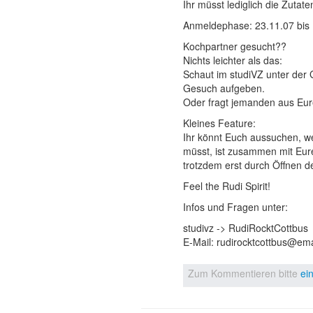
Ihr müsst lediglich die Zutat
Anmeldephase: 23.11.07 bis 
Kochpartner gesucht??
Nichts leichter als das:
Schaut im studiVZ unter der 
Gesuch aufgeben.
Oder fragt jemanden aus Eure
Kleines Feature:
Ihr könnt Euch aussuchen, we
müsst, ist zusammen mit Eur
trotzdem erst durch Öffnen de
Feel the Rudi Spirit!
Infos und Fragen unter:
studivz -> RudiRocktCottbus
E-Mail: rudirocktcottbus@ema
Zum Kommentieren bitte
ei