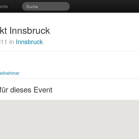
ents
kt Innsbruck
011 in
Innsbruck
eilnehmer
für dieses Event