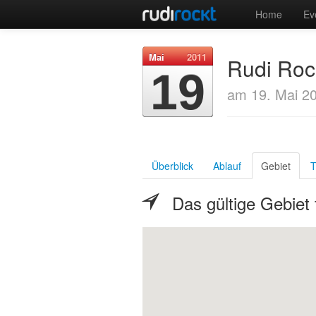
Home
Ev
Mai
2011
Rudi Roc
19
am 19. Mai 2
Überblick
Ablauf
Gebiet
T
Das gültige Gebiet 