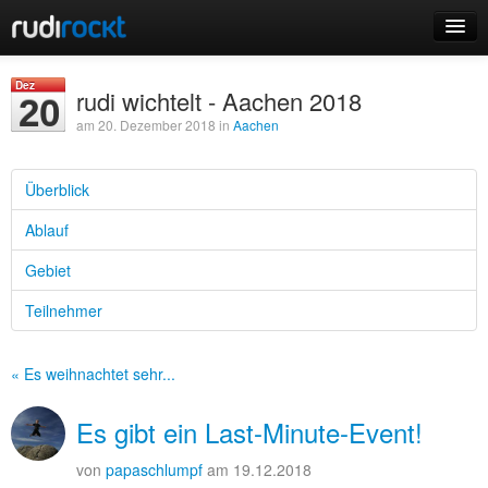
Home
Dez
rudi wichtelt - Aachen 2018
20
Events
am 20. Dezember 2018 in
Aachen
Überblick
Ablauf
Login
Gebiet
Registrieren
Teilnehmer
« Es weihnachtet sehr...
Es gibt ein Last-Minute-Event!
von
papaschlumpf
am 19.12.2018