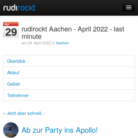
Home
Apr
rudirockt Aachen - April 2022 - last
29
Events
minute
am 29. April 2022 in
Aachen
Überblick
Login
Ablauf
Registrieren
Gebiet
Teilnehmer
« Jetzt aber schnell...
Ab zur Party ins Apollo!