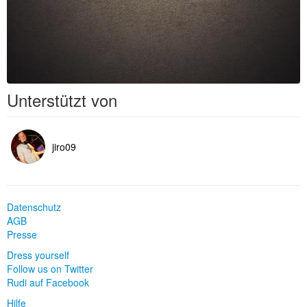
Unterstützt von
jiro09
Datenschutz
AGB
Presse
Dress yourself
Follow us on Twitter
Rudi auf Facebook
Hilfe