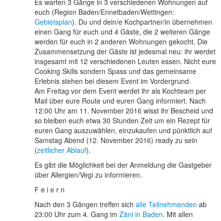
Es warten 3 Gänge in 3 verschiedenen Wohnungen auf
euch (Region Baden/Ennetbaden/Wettingen:
Gebietsplan
). Du und dein/e Kochpartner/in übernehmen
einen Gang für euch und 4 Gäste, die 2 weiteren Gänge
werden für euch in 2 anderen Wohnungen gekocht. Die
Zusammensetzung der Gäste ist jedesmal neu: ihr werdet
insgesamt mit 12 verschiedenen Leuten essen. Nicht eure
Cooking Skills sondern Spass und das gemeinsame
Erlebnis stehen bei diesem Event im Vordergrund.
Am Freitag vor dem Event werdet ihr als Kochteam per
Mail über eure Route und euren Gang informiert. Nach
12:00 Uhr am 11. November 2016 wisst ihr Bescheid und
so bleiben euch etwa 30 Stunden Zeit um ein Rezept für
euren Gang auszuwählen, einzukaufen und pünktlich auf
Samstag Abend (12. November 2016) ready zu sein
(
zeitlicher Ablauf
).
Es gibt die Möglichkeit bei der Anmeldung die Gastgeber
über Allergien/Vegi zu informieren.
F e i e r n
Nach den 3 Gängen treffen sich
alle Teilnehmenden
ab
23:00 Uhr zum 4. Gang im
Zäni in Baden
. Mit allen