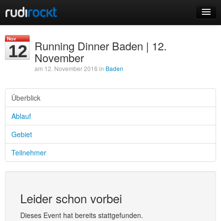
Home
Nov
Running Dinner Baden | 12.
12
Events
November
am 12. November 2016 in
Baden
Überblick
Login
Ablauf
Registrieren
Gebiet
Teilnehmer
Leider schon vorbei
Dieses Event hat bereits stattgefunden.