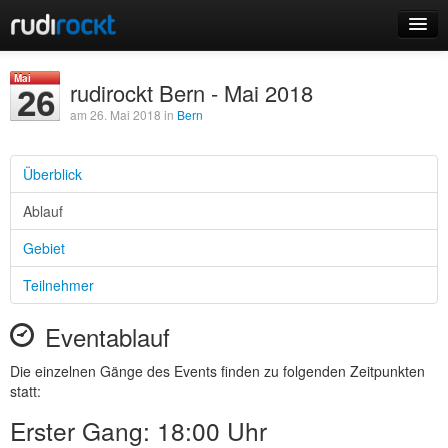
Home
Mai
rudirockt Bern - Mai 2018
26
Events
am 26. Mai 2018 in
Bern
Überblick
Ablauf
Login
Gebiet
Registrieren
Teilnehmer
Eventablauf
Die einzelnen Gänge des Events finden zu folgenden Zeitpunkten
statt:
Erster Gang: 18:00 Uhr