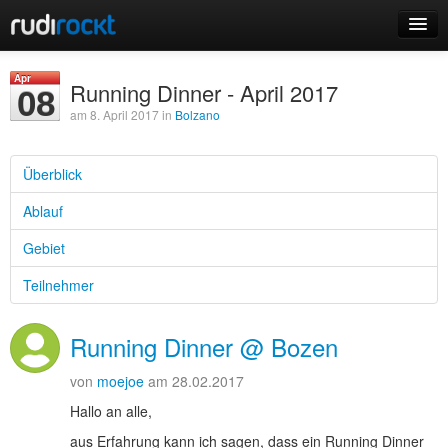
Home
Apr
Running Dinner - April 2017
08
Events
am 8. April 2017 in
Bolzano
Überblick
Ablauf
Login
Gebiet
Registrieren
Teilnehmer
Running Dinner @ Bozen
von
moejoe
am 28.02.2017
Hallo an alle,
aus Erfahrung kann ich sagen, dass ein Running Dinner