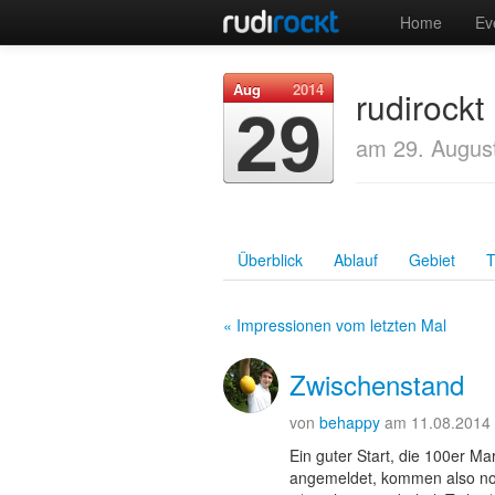
Home
Ev
Aug
2014
rudirockt
29
am 29. Augus
Überblick
Ablauf
Gebiet
T
« Impressionen vom letzten Mal
Zwischenstand
von
behappy
am 11.08.2014
Ein guter Start, die 100er Ma
angemeldet, kommen also no