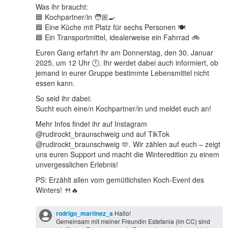
Was ihr braucht:
🟦 Kochpartner/in 🧑🏼‍🍳
🟦 Eine Küche mit Platz für sechs Personen 🍽
🟦 Ein Transportmittel, idealerweise ein Fahrrad 🚲
Euren Gang erfahrt ihr am Donnerstag, den 30. Januar
2025, um 12 Uhr 🕛. Ihr werdet dabei auch informiert, ob
jemand in eurer Gruppe bestimmte Lebensmittel nicht
essen kann.
So seid ihr dabei:
Sucht euch eine/n Kochpartner/in und meldet euch an!
Mehr Infos findet ihr auf Instagram
@rudirockt_braunschweig und auf TikTok
@rudirockt_braunschweig 🫶. Wir zählen auf euch – zeigt
uns euren Support und macht die Winteredition zu einem
unvergesslichen Erlebnis!
PS: Erzählt allen vom gemütlichsten Koch-Event des
Winters! 🍴🔥
rodrigo_martinez_a
Hallo!
Gemeinsam mit meiner Freundin Estefania (im CC) sind