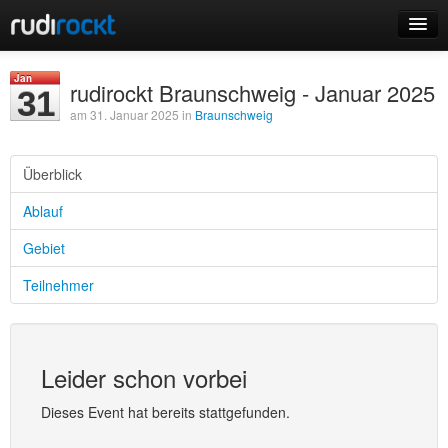
Home
Jan
rudirockt Braunschweig - Januar 2025
31
Events
am 31. Januar 2025 in
Braunschweig
Überblick
Ablauf
Login
Gebiet
Registrieren
Teilnehmer
Leider schon vorbei
Dieses Event hat bereits stattgefunden.