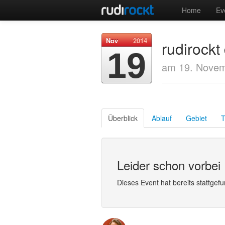
Home
Ev
Nov
2014
rudirock
19
am 19. Novem
Überblick
Ablauf
Gebiet
T
Leider schon vorbei
Dieses Event hat bereits stattgef