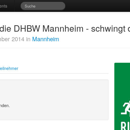
ents
t die DHBW Mannheim - schwingt d
ber 2014 in
Mannheim
eilnehmer
unden.