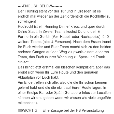
----ENGLISH BELOW--------
Der Frühling steht vor der Tür und in Dresden ist es
endlich mal wieder an der Zeit ordentlich die Kochlöffel zu
schwingen!
Rudirockt ist ein Running Dinner kreuz und quer durch
Deine Stadt. In Zweier-Teams kochst Du und deinE
PartnerIn ein Gericht(Vor- Haupt- oder Nachspeise) für 2
weitere Teams (also 4 Personen). Nach dem Essen trennt
Ihr Euch wieder und Euer Team macht sich zu den beiden
anderen Gängen auf den Weg zu jeweils einem anderen
Team, das Euch in ihrer Wohnung zu Speis und Trank
einlädt.
Das klingt jetzt erstmal ein bisschen kompliziert, aber das
ergibt sich wenn Ihr Eure Route und den genauen
Ablaufplan vor Euch habt.
Am Ende treffen sich alle, also die die Ihr schon kennen
gelernt habt und die die nicht auf Eurer Route lagen, in
einer Kneipe Bar oder Späti (Genauere Infos zur Location
können wir erst geben wenn wir wissen wie viele ungefähr
mitmachen).
!!!!WICHTIG!!!! Eine Zusage bei der FB-Veranstaltung