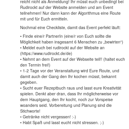
reicht nicht als Anmeldung! Ihr müsst euch unbedingt bei
Rudirockt auf der Website anmelden und am Event
teilnehmen! Nur dann kann der Algorithmus eine Route
mit und für Euch ermitteln.
Nochmal eine Checkliste, damit das Event perfekt läuft:
• Finde eine/r PartnerIn (eine/r von Euch sollte die
Möglichkeit haben insgesamt 6 Menschen zu „bewirten“)
• Meldet euch bei rudirockt auf der Website an
(https://www.rudirockt.de/de)
• Nehmt an dem Event auf der Webseite teil!! (haltet euch
den Termin frei!)
• 1-2 Tage vor der Veranstaltung wird Eure Route, und
damit auch der Gang den Ihr kochen müsst, bekannt
gegeben.
• Sucht euer Rezeptbuch raus und lasst eure Kreativität
spielen. Denkt aber dran, dass Ihr möglicherweise vor
dem Hauptgang, den Ihr kocht, noch zur Vorspeise
woanders seid. Vorbereitung und Planung sind die
Stichworte!
• Getränke nicht vergessen! :-)
• Habt Spaß und lasst eucht nicht stressen. ;-)
____________________________________