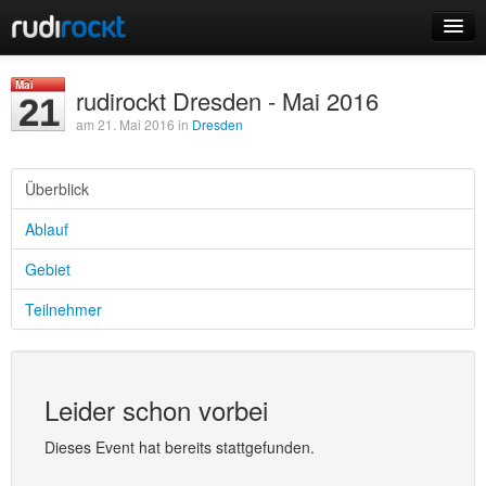
Home
Mai
rudirockt Dresden - Mai 2016
21
Events
am 21. Mai 2016 in
Dresden
Überblick
Ablauf
Login
Gebiet
Registrieren
Teilnehmer
Leider schon vorbei
Dieses Event hat bereits stattgefunden.