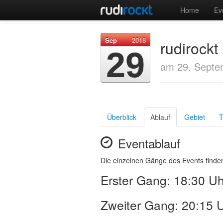
Home
Ev
Sep
2018
rudirock
29
am 29. Septe
Überblick
Ablauf
Gebiet
T
Eventablauf
Die einzelnen Gänge des Events finden
Erster Gang: 18:30 Uh
Zweiter Gang: 20:15 