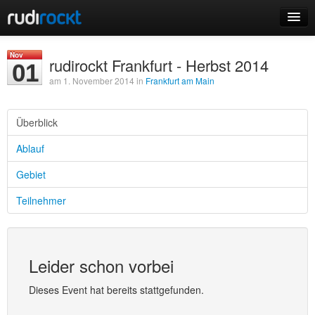
Home
Nov
rudirockt Frankfurt - Herbst 2014
01
Events
am 1. November 2014 in
Frankfurt am Main
Überblick
Ablauf
Login
Gebiet
Registrieren
Teilnehmer
Leider schon vorbei
Dieses Event hat bereits stattgefunden.