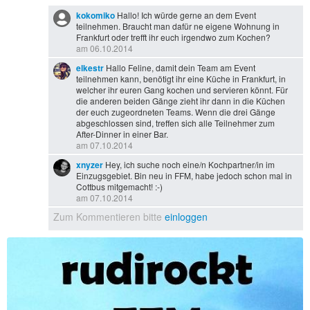
kokomiko
Hallo! Ich würde gerne an dem Event
teilnehmen. Braucht man dafür ne eigene Wohnung in
Frankfurt oder trefft ihr euch irgendwo zum Kochen?
am 06.10.2014
elkestr
Hallo Feline, damit dein Team am Event
teilnehmen kann, benötigt ihr eine Küche in Frankfurt, in
welcher ihr euren Gang kochen und servieren könnt. Für
die anderen beiden Gänge zieht ihr dann in die Küchen
der euch zugeordneten Teams. Wenn die drei Gänge
abgeschlossen sind, treffen sich alle Teilnehmer zum
After-Dinner in einer Bar.
am 07.10.2014
xnyzer
Hey, ich suche noch eine/n Kochpartner/in im
Einzugsgebiet. Bin neu in FFM, habe jedoch schon mal in
Cottbus mitgemacht! :-)
am 07.10.2014
Zum Kommentieren bitte
einloggen