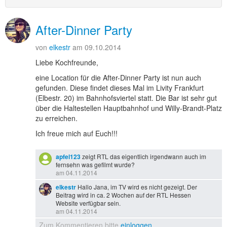
After-Dinner Party
von
elkestr
am 09.10.2014
Liebe Kochfreunde,
eine Location für die After-Dinner Party ist nun auch
gefunden. Diese findet dieses Mal im Livity Frankfurt
(Elbestr. 20) im Bahnhofsviertel statt. Die Bar ist sehr gut
über die Haltestellen Hauptbahnhof und Willy-Brandt-Platz
zu erreichen.
Ich freue mich auf Euch!!!
apfel123
zeigt RTL das eigentlich irgendwann auch im
fernsehn was gefilmt wurde?
am 04.11.2014
elkestr
Hallo Jana, im TV wird es nicht gezeigt. Der
Beitrag wird in ca. 2 Wochen auf der RTL Hessen
Website verfügbar sein.
am 04.11.2014
Zum Kommentieren bitte
einloggen