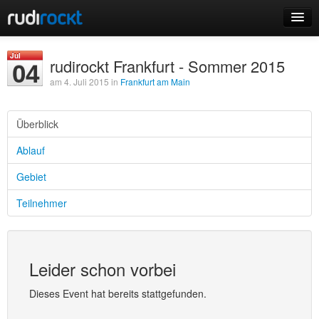
Home
Jul
rudirockt Frankfurt - Sommer 2015
04
Events
am 4. Juli 2015 in
Frankfurt am Main
Überblick
Ablauf
Login
Gebiet
Registrieren
Teilnehmer
Leider schon vorbei
Dieses Event hat bereits stattgefunden.