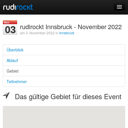
Home
Nov
rudirockt Innsbruck - November 2022
03
Events
am 3. November 2022 in
Innsbruck
Überblick
Ablauf
Login
Gebiet
Registrieren
Teilnehmer
Das gültige Gebiet für dieses Event