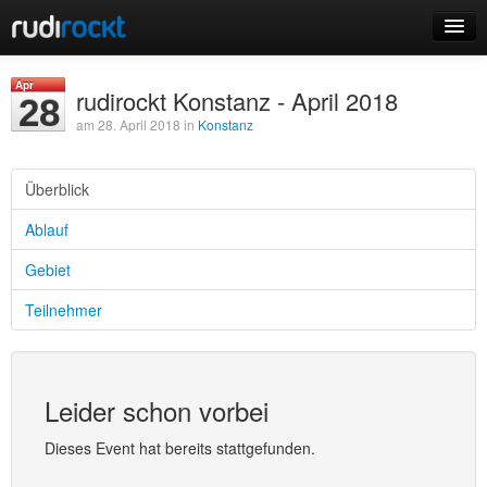
Home
Apr
rudirockt Konstanz - April 2018
28
Events
am 28. April 2018 in
Konstanz
Überblick
Ablauf
Login
Gebiet
Registrieren
Teilnehmer
Leider schon vorbei
Dieses Event hat bereits stattgefunden.